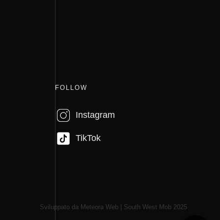
FOLLOW
Instagram
TikTok
Sviluppato da Meteora Web | South West Mob 2025