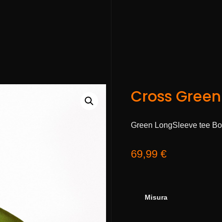
Cross Green
Green LongSleeve tee Bo
69,99
€
Misura