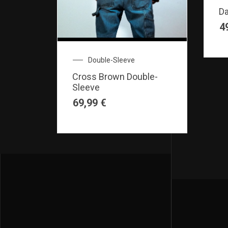
Da
4
Double-Sleeve
Cross Brown Double-
Sleeve
69,99
€